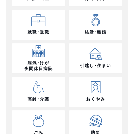
就職･退職
結婚･離婚
病気･けが
引越し･住まい
夜間休日病院
高齢･介護
おくやみ
ごみ
防災