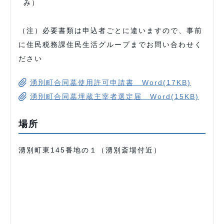
み）
（注）必要書類は申込者ごとに違いますので、事前
に住民税務課住民生活グループまでお問い合わせく
ださい
湧別町合同墓使用許可申請書 Word(17KB)
湧別町合同墓埋蔵主宰者選定届 Word(15KB)
場所
湧別町東145番地の１（湧別斎場付近）