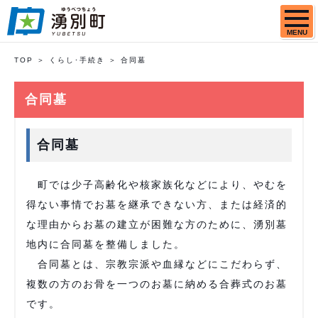
MENU
TOP
くらし･手続き
合同墓
合同墓
合同墓
町では少子高齢化や核家族化などにより、やむを
得ない事情でお墓を継承できない方、または経済的
な理由からお墓の建立が困難な方のために、湧別墓
地内に合同墓を整備しました。
合同墓とは、宗教宗派や血縁などにこだわらず、
複数の方のお骨を一つのお墓に納める合葬式のお墓
です。