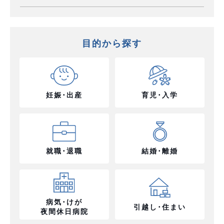
目的から探す
妊娠･出産
育児･入学
就職･退職
結婚･離婚
病気･けが
引越し･住まい
夜間休日病院