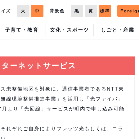
サイズ
大
中
背景色
黒
黄
標準
Foreig
子育て・教育
文化・スポーツ
しごと・産業
ス
ンターネットサービス
ス未整備地区を対象に、通信事業者であるNTT東
度無線環境整備推進事業」を活用し「光ファイバ」
7月より「光回線」サービスが町内で申し込み可能
それぞれご自身によりフレッツ光もしくは、コラ
さい。