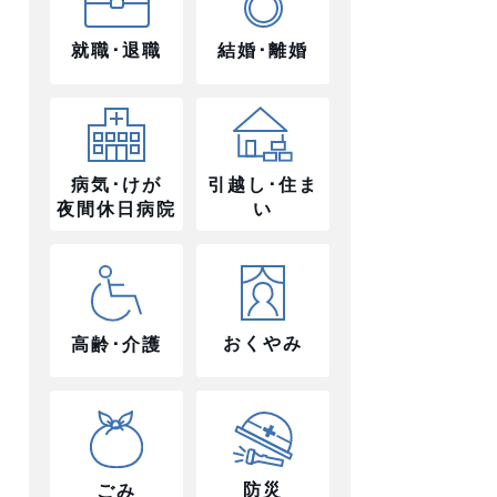
就職･退職
結婚･離婚
病気･けが
引越し･住ま
夜間休日病院
い
おくやみ
高齢･介護
防災
ごみ