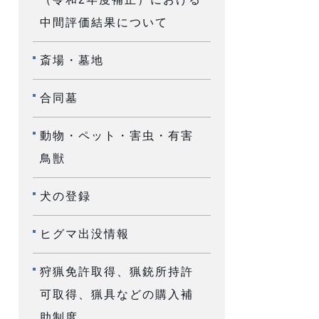
中間評価結果について
斎場・墓地
合同墓
動物・ペット・害虫・有害
鳥獣
犬の登録
ヒグマ出没情報
狩猟免許取得、猟銃所持許
可取得、猟具などの購入補
助制度