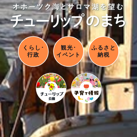
くらし･
観光･
ふるさと
行政
イベント
納税