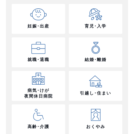
妊娠･出産
育児･入学
就職･退職
結婚･離婚
病気･けが
引越し･住まい
夜間休日病院
高齢･介護
おくやみ