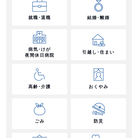
就職･退職
結婚･離婚
病気･けが
引越し･住まい
夜間休日病院
高齢･介護
おくやみ
ごみ
防災