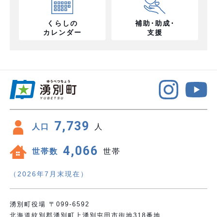
くらしの
補助･助成･
カレンダー
支援
7,739
人口
人
4,066
世帯数
世帯
（2026年7月末現在）
湧別町役場 〒099-6592
北海道紋別郡湧別町上湧別屯田市街地318番地