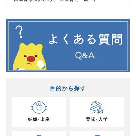
目的から探す
妊娠･出産
育児･入学