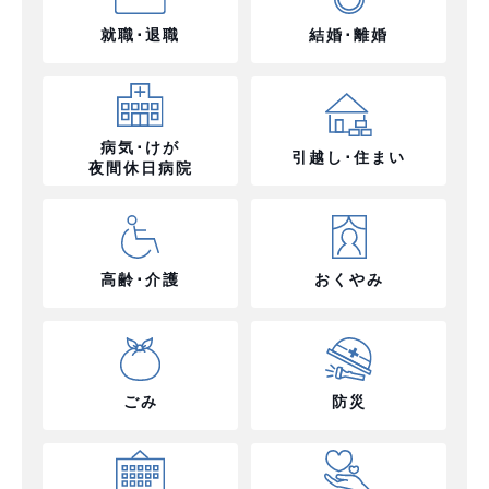
就職･退職
結婚･離婚
病気･けが
引越し･住まい
夜間休日病院
高齢･介護
おくやみ
ごみ
防災