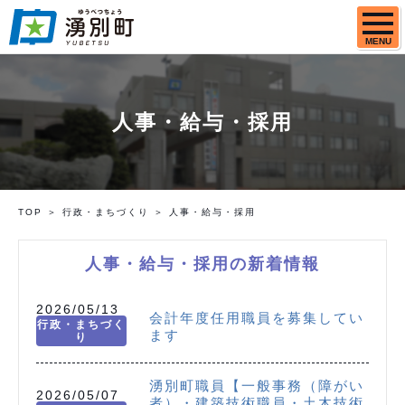
MENU
人事・給与・採用
TOP
行政・まちづくり
人事・給与・採用
人事・給与・採用の新着情報
2026/05/13
会計年度任用職員を募集してい
行政・まちづく
ます
り
湧別町職員【一般事務（障がい
2026/05/07
者）・建築技術職員・土木技術