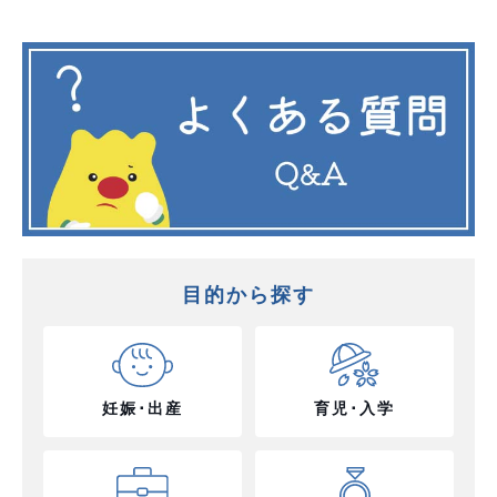
目的から探す
妊娠･出産
育児･入学