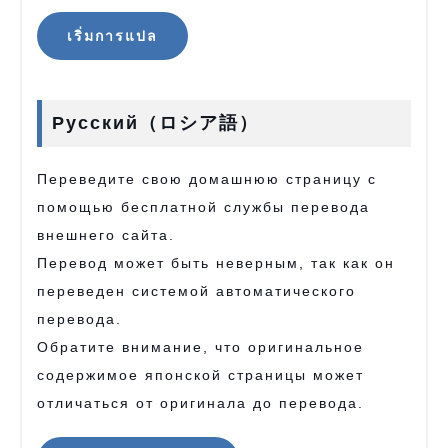
เริ่มการแปล
Русский（ロシア語）
Переведите свою домашнюю страницу с
помощью бесплатной службы перевода
внешнего сайта.
Перевод может быть неверным, так как он
переведен системой автоматического
перевода.
Обратите внимание, что оригинальное
содержимое японской страницы может
отличаться от оригинала до перевода.