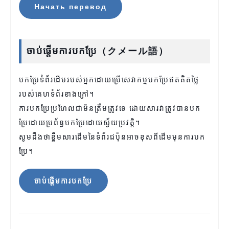
Начать перевод
ចាប់ផ្តើមការបកប្រែ（クメール語）
បកប្រែទំព័រដើមរបស់អ្នកដោយប្រើសេវាកម្មបកប្រែឥតគិតថ្លៃ
របស់គេហទំព័រខាងក្រៅ។
ការបកប្រែប្រហែលជាមិនត្រឹមត្រូវទេ ដោយសារវាត្រូវបានបក
ប្រែដោយប្រព័ន្ធបកប្រែដោយស្វ័យប្រវត្តិ។
សូម​ដឹង​ថា​ខ្លឹមសារ​ដើម​នៃ​ទំព័រ​ជប៉ុន​អាច​ខុស​ពី​ដើម​មុន​ការ​បក​
ប្រែ។
ចាប់ផ្តើមការបកប្រែ