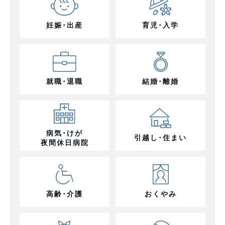
妊娠･出産
育児･入学
就職･退職
結婚･離婚
病気･けが
引越し･住まい
夜間休日病院
高齢･介護
おくやみ