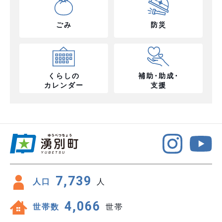
ごみ
防災
くらしの
補助･助成･
カレンダー
支援
7,739
人口
人
4,066
世帯数
世帯