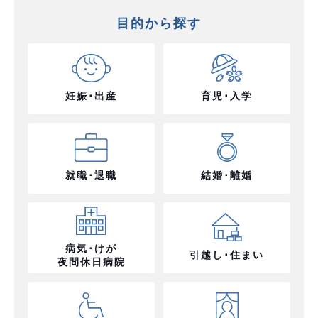
目的から探す
妊娠･出産
育児･入学
就職･退職
結婚･離婚
病気･けが
引越し･住まい
夜間休日病院