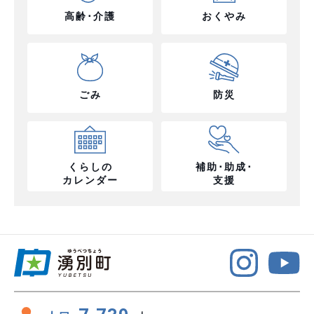
高齢･介護
おくやみ
ごみ
防災
くらしの
補助･助成･
カレンダー
支援