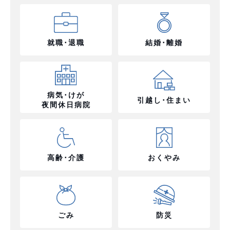
就職･退職
結婚･離婚
病気･けが
引越し･住まい
夜間休日病院
高齢･介護
おくやみ
ごみ
防災