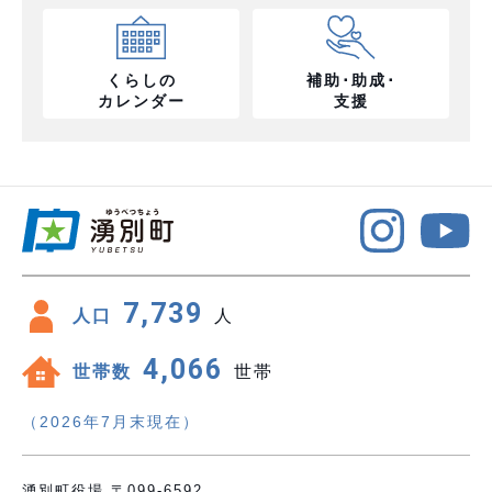
くらしの
補助･助成･
カレンダー
支援
7,739
人口
人
4,066
世帯数
世帯
（2026年7月末現在）
湧別町役場 〒099-6592