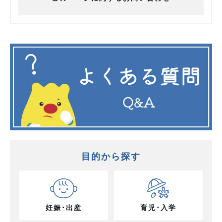
目的から探す
妊娠･出産
育児･入学