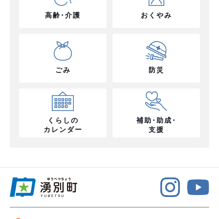
高齢･介護
おくやみ
ごみ
防災
くらしの
補助･助成･
カレンダー
支援