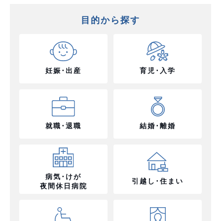
目的から探す
妊娠･出産
育児･入学
就職･退職
結婚･離婚
病気･けが
引越し･住まい
夜間休日病院