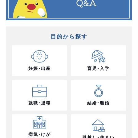
目的から探す
妊娠･出産
育児･入学
就職･退職
結婚･離婚
病気･けが
引越し･住まい