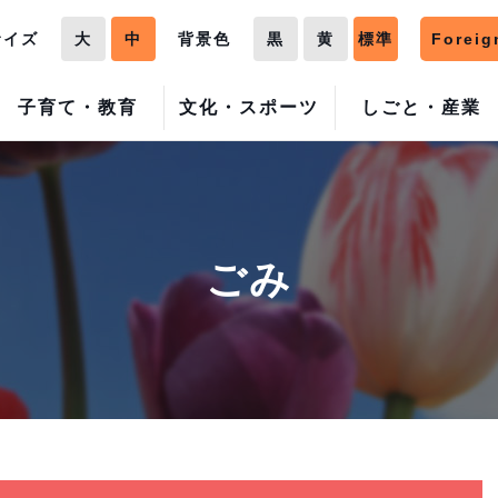
サイズ
大
中
背景色
黒
黄
標準
Foreig
子育て・教育
文化・スポーツ
しごと・産業
ごみ