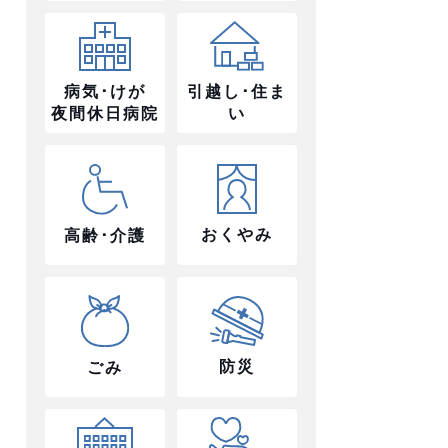
病気･けが
引越し･住ま
夜間休日病院
い
おくやみ
高齢･介護
防災
ごみ