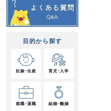
目的から探す
妊娠･出産
育児･入学
就職･退職
結婚･離婚