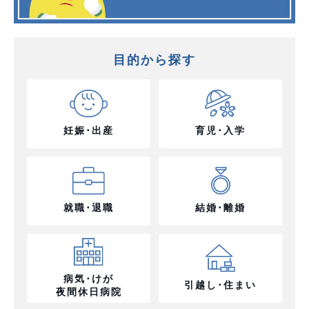
目的から探す
妊娠･出産
育児･入学
就職･退職
結婚･離婚
病気･けが
引越し･住まい
夜間休日病院