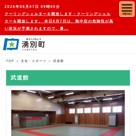
2026年08月07日 09時00分
クーリングシェルターを開放します：クーリングシェル
MENU
ターを開放します。 本日8月7日は、熱中症の危険性が高
い状況が予測されますので、暑...
TOP
文化・スポーツ
武道館
武道館