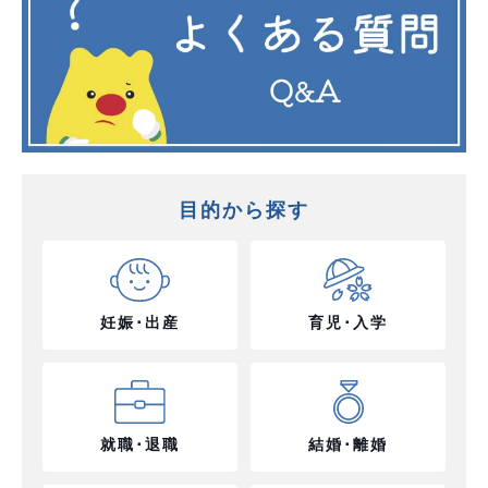
目的から探す
妊娠･出産
育児･入学
就職･退職
結婚･離婚