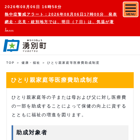
2026年08月06日 16時58分
熱中症警戒アラート：2026年08月06日17時00分 発表
MENU
網走・北見・紋別地方では、明日（７日）は、気温が著
し...
TOP
健康・福祉
ひとり親家庭等医療費助成制度
ひとり親家庭等医療費助成制度
ひとり親家庭等の子または母および父に対し医療費
の一部を助成することによって保健の向上に資する
とともに福祉の増進を図ります。
助成対象者