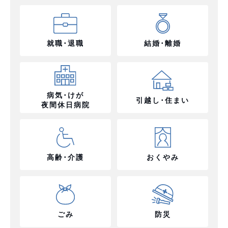
就職･退職
結婚･離婚
病気･けが
引越し･住まい
夜間休日病院
高齢･介護
おくやみ
ごみ
防災