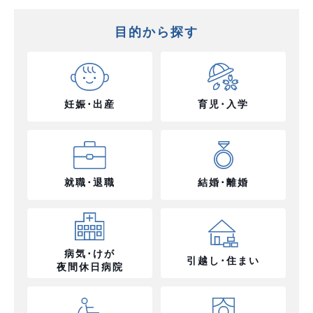
目的から探す
妊娠･出産
育児･入学
就職･退職
結婚･離婚
病気･けが
引越し･住まい
夜間休日病院