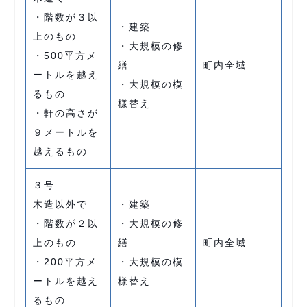
・階数が３以
・建築
上のもの
・大規模の修
・500平方メ
繕
町内全域
ートルを越え
・大規模の模
るもの
様替え
・軒の高さが
９メートルを
越えるもの
３号
木造以外で
・建築
・階数が２以
・大規模の修
上のもの
繕
町内全域
・200平方メ
・大規模の模
ートルを越え
様替え
るもの