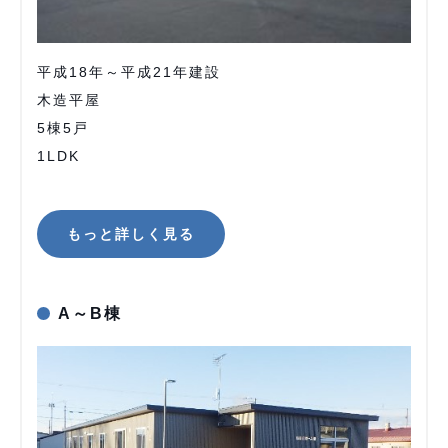
平成18年～平成21年建設
木造平屋
5棟5戸
1LDK
もっと詳しく見る
A～B棟