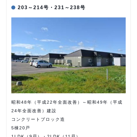
203～214号・231～238号
昭和48年（平成22年全面改善）～昭和49年（平成
24年全面改善）建設
コンクリートブロック造
5棟20戸
1LDK（9戸）・2LDK（11戸）