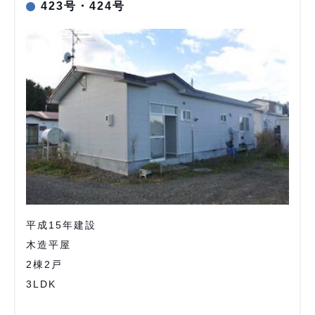
423号・424号
平成15年建設
木造平屋
2棟2戸
3LDK