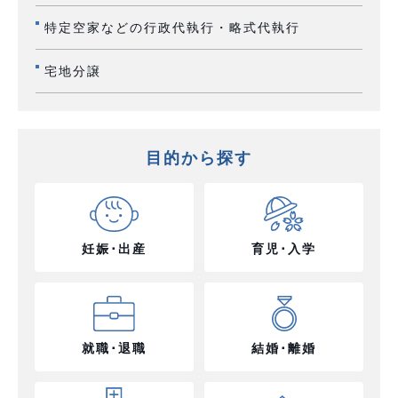
特定空家などの行政代執行・略式代執行
宅地分譲
目的から探す
妊娠･出産
育児･入学
就職･退職
結婚･離婚