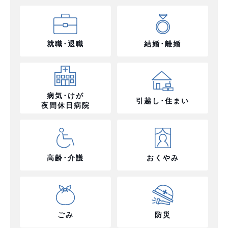
就職･退職
結婚･離婚
病気･けが
引越し･住まい
夜間休日病院
高齢･介護
おくやみ
ごみ
防災