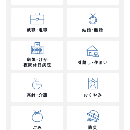
就職･退職
結婚･離婚
病気･けが
引越し･住まい
夜間休日病院
高齢･介護
おくやみ
ごみ
防災