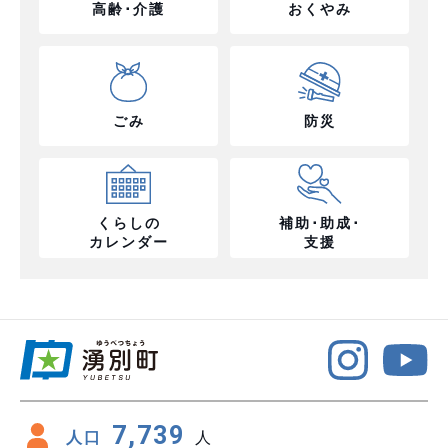
高齢･介護
おくやみ
ごみ
防災
くらしの
補助･助成･
カレンダー
支援
7,739
人口
人