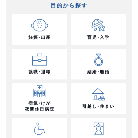
目的から探す
妊娠･出産
育児･入学
就職･退職
結婚･離婚
病気･けが
引越し･住まい
夜間休日病院