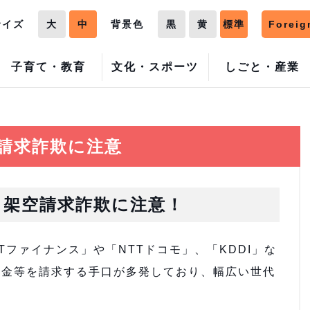
サイズ
大
中
背景色
黒
黄
標準
Foreig
子育て・教育
文化・スポーツ
しごと・産業
請求詐欺に注意
る架空請求詐欺に注意！
ファイナンス」や「NTTドコモ」、「KDDI」な
料金等を請求する手口が多発しており、幅広い世代