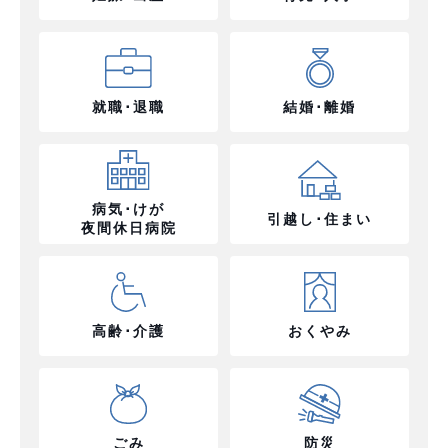
就職･退職
結婚･離婚
病気･けが
引越し･住まい
夜間休日病院
高齢･介護
おくやみ
ごみ
防災