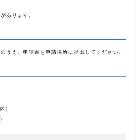
。
合があります。
参のうえ、申請書を申請場所に提出してください。
M内）
）