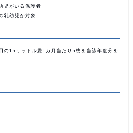
幼児がいる保護者
の乳幼児が対象
用の15リットル袋1カ月当たり5枚を当該年度分を