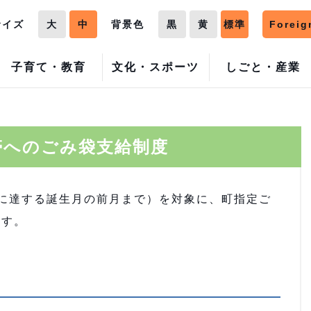
サイズ
大
中
背景色
黒
黄
標準
Foreig
子育て・教育
文化・スポーツ
しごと・産業
帯へのごみ袋支給制度
に達する誕生月の前月まで）を対象に、町指定ご
ます。