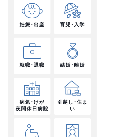
妊娠･出産
育児･入学
就職･退職
結婚･離婚
病気･けが
引越し･住ま
夜間休日病院
い