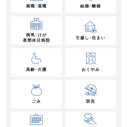
就職･退職
結婚･離婚
病気･けが
引越し･住まい
夜間休日病院
高齢･介護
おくやみ
ごみ
防災