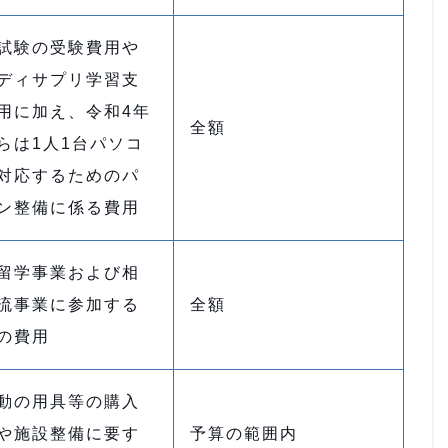
試験の受験費用や
ディサプリ学習支
用に加え、令和4年
全額
らは1人1台パソコ
対応するためのパ
ン整備に係る費用
留学事業および相
流事業に参加する
全額
の費用
動の用具等の購入
や施設整備に要す
予算の範囲内