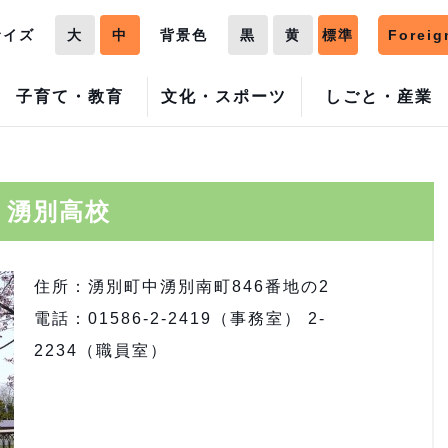
サイズ
大
中
背景色
黒
黄
標準
Foreig
子育て・教育
文化・スポーツ
しごと・産業
湧別高校
住所：湧別町中湧別南町846番地の2
電話：01586-2-2419（事務室） 2-
2234（職員室）