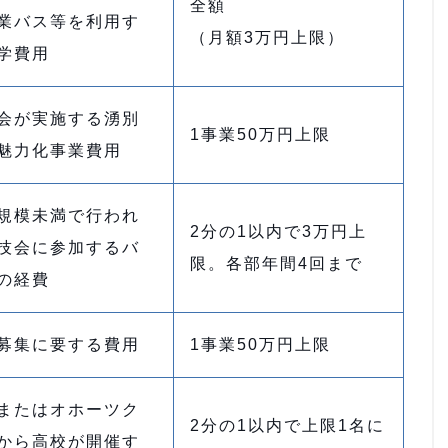
全額
業バス等を利用す
（月額3万円上限）
学費用
会が実施する湧別
1事業50万円上限
魅力化事業費用
規模未満で行われ
2分の1以内で3万円上
技会に参加するバ
限。各部年間4回まで
の経費
募集に要する費用
1事業50万円上限
またはオホーツク
2分の1以内で上限1名に
から高校が開催す