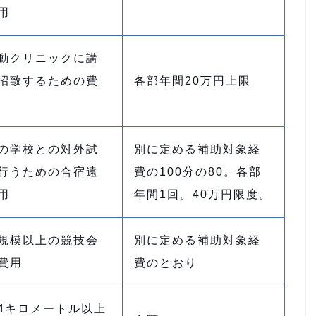
用
動クリニックに講
招致するための費
各部年間20万円上限
の学校との対外試
別に定める補助対象経
行うための合宿遠
費の100分の80。各部
用
年間1回。40万円限度。
規模以上の競技会
別に定める補助対象経
費用
費のとおり
4キロメートル以上