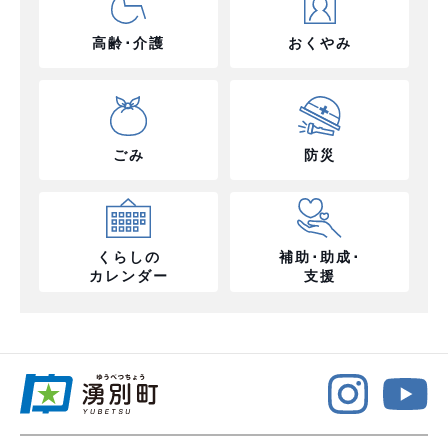
高齢･介護
おくやみ
ごみ
防災
くらしの
補助･助成･
カレンダー
支援