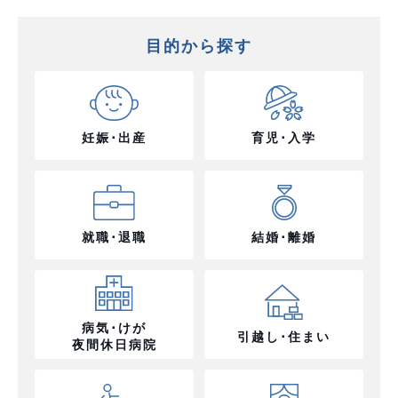
目的から探す
妊娠･出産
育児･入学
就職･退職
結婚･離婚
病気･けが
引越し･住まい
夜間休日病院