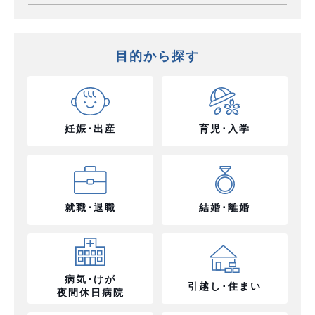
目的から探す
妊娠･出産
育児･入学
就職･退職
結婚･離婚
病気･けが
引越し･住まい
夜間休日病院