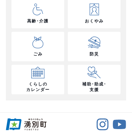
高齢･介護
おくやみ
ごみ
防災
くらしの
補助･助成･
カレンダー
支援