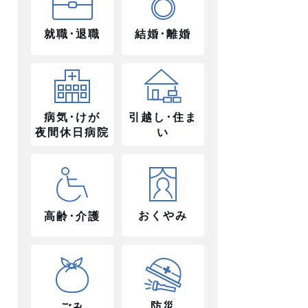
就職･退職
結婚･離婚
病気･けが
引越し･住ま
夜間休日病院
い
おくやみ
高齢･介護
防災
ごみ