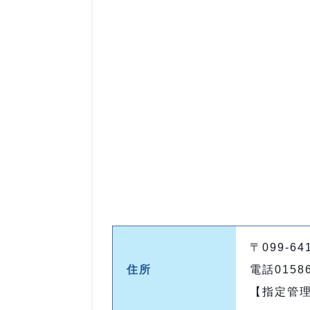
〒099-6
住所
電話01586
【指定管