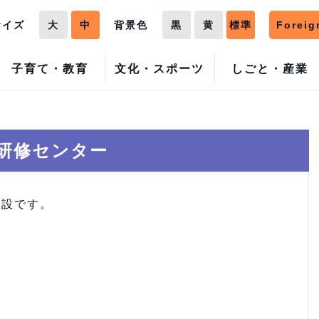
サイズ
大
中
背景色
黒
黄
標準
Foreig
子育て・教育
文化・スポーツ
しごと・産業
研修センター
施設です。