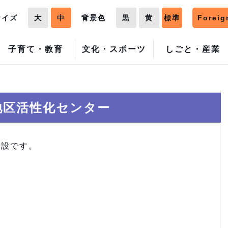
サイズ
大
中
背景色
黒
黄
標準
Foreig
子育て・教育
文化・スポーツ
しごと・産業
地区活性化センター
施設です。