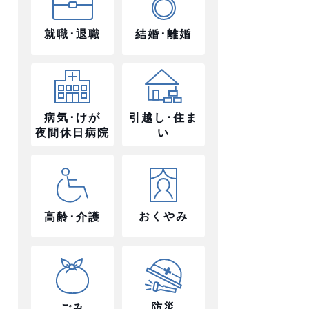
就職･退職
結婚･離婚
病気･けが
引越し･住ま
夜間休日病院
い
おくやみ
高齢･介護
防災
ごみ