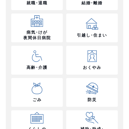
就職･退職
結婚･離婚
病気･けが
引越し･住まい
夜間休日病院
高齢･介護
おくやみ
ごみ
防災