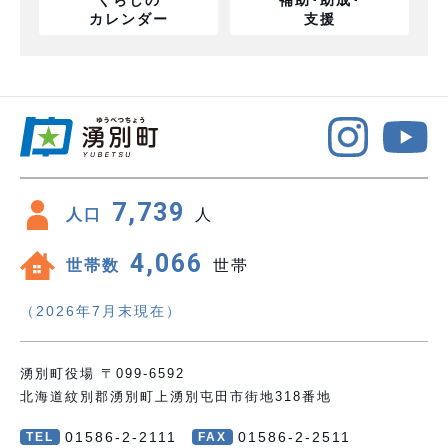
くらしの
補助･助成･
カレンダー
支援
7,739
人口
人
4,066
世帯数
世帯
（2026年7月末現在）
湧別町役場 〒099-6592
北海道紋別郡湧別町上湧別屯田市街地318番地
01586-2-2111
01586-2-2511
TEL
FAX