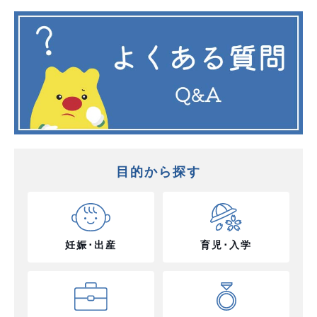
目的から探す
妊娠･出産
育児･入学