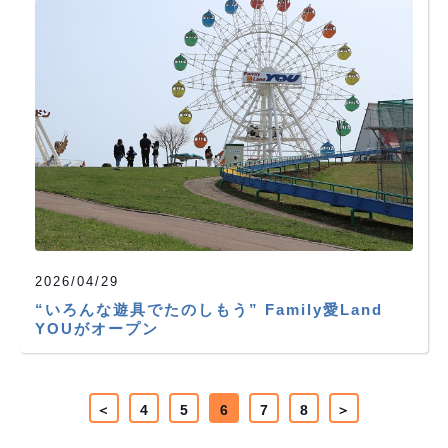
2026/04/29
“いろんな遊具でたのしもう” Family愛Land
YOUがオープン
4
5
6
7
8
＜
＞