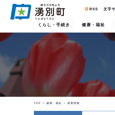
RSS
文字
くらし・手続き
健康・福祉
TOP
健康・福祉
新着情報