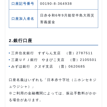
口座記号番号
00190-8-364938
日赤令和6年9月能登半島大雨災
口座加入者名
害義援金
2.銀行口座
三井住友銀行 すずらん支店 （普）2787511
三菱ＵＦＪ銀行 やまびこ支店 （普）2105501
みずほ銀行 クヌギ支店 （普）0620685
口座名義はいずれも「日本赤十字社（ニホンセキジ
ュウジシャ）」
※ご利用の金融機関によっては、振込手数料がかか
る場合があります。