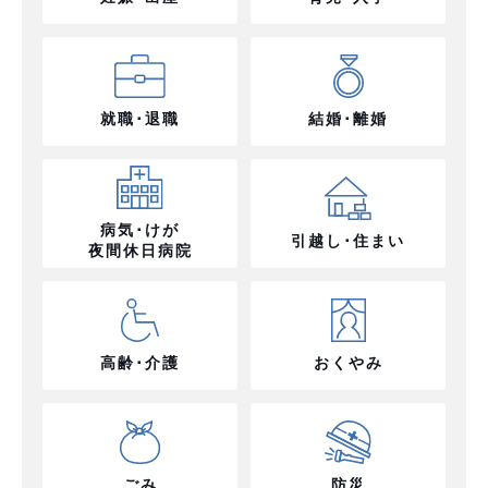
就職･退職
結婚･離婚
病気･けが
引越し･住まい
夜間休日病院
高齢･介護
おくやみ
ごみ
防災