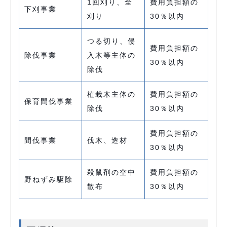
1回刈り、全
費用負担額の
下刈事業
刈り
30％以内
つる切り、侵
費用負担額の
除伐事業
入木等主体の
30％以内
除伐
植栽木主体の
費用負担額の
保育間伐事業
除伐
30％以内
費用負担額の
間伐事業
伐木、造材
30％以内
殺鼠剤の空中
費用負担額の
野ねずみ駆除
散布
30％以内