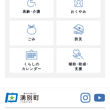
高齢･介護
おくやみ
ごみ
防災
くらしの
補助･助成･
カレンダー
支援