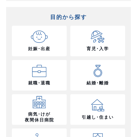
目的から探す
妊娠･出産
育児･入学
就職･退職
結婚･離婚
病気･けが
引越し･住まい
夜間休日病院