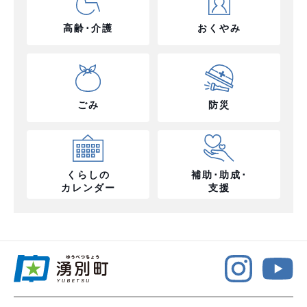
高齢･介護
おくやみ
ごみ
防災
くらしの
補助･助成･
カレンダー
支援