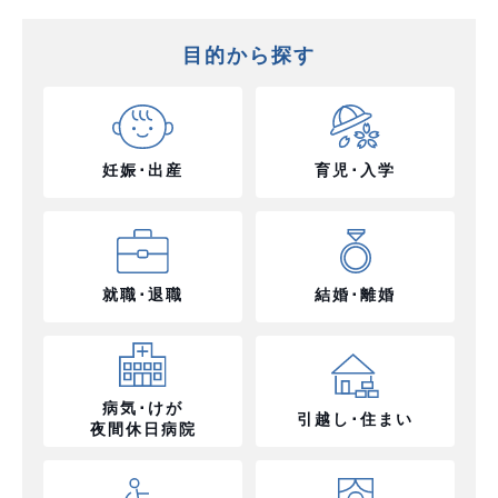
目的から探す
妊娠･出産
育児･入学
就職･退職
結婚･離婚
病気･けが
引越し･住まい
夜間休日病院