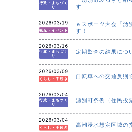
行政・まちづく
す
り
2026/03/19
ｅスポーツ大会「湧別
す！
観光・イベント
2026/03/16
定期監査の結果につ
行政・まちづく
り
2026/03/09
自転車への交通反則
くらし・手続き
2026/03/04
湧別町条例（住民投
行政・まちづく
り
2026/03/04
高潮浸水想定区域の
くらし・手続き