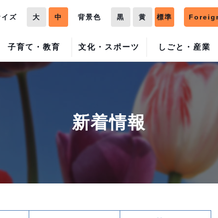
サイズ
大
中
背景色
黒
黄
標準
Foreig
子育て・教育
文化・スポーツ
しごと・産業
新着情報