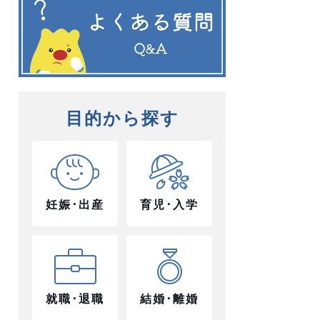
目的から探す
妊娠･出産
育児･入学
就職･退職
結婚･離婚