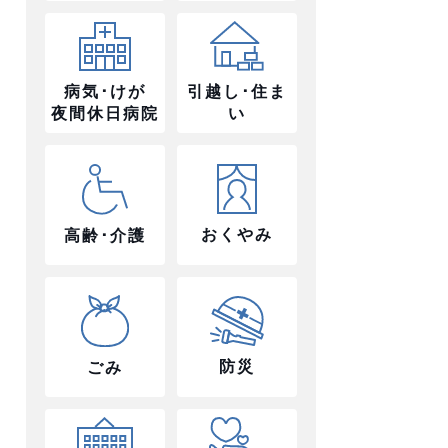
病気･けが
引越し･住ま
夜間休日病院
い
おくやみ
高齢･介護
防災
ごみ