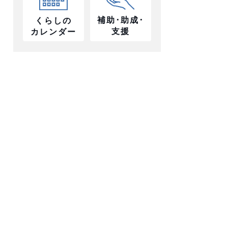
補助･助成･
くらしの
支援
カレンダー