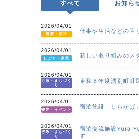
すべて
お知ら
2026/04/01
仕事や生活などの困
健康・福祉
2026/04/01
新しい取り組みのス
しごと・産業
2026/04/01
令和８年度湧別町町
行政・まちづく
り
2026/04/01
宿泊施設「しらかば
観光・イベント
2026/04/01
宿泊交流施設Yura 
行政・まちづく
す
り