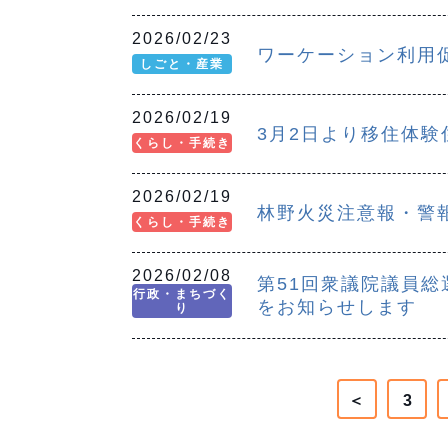
2026/02/23
ワーケーション利用
しごと・産業
2026/02/19
3月2日より移住体
くらし・手続き
2026/02/19
林野火災注意報・警
くらし・手続き
2026/02/08
第51回衆議院議員総
行政・まちづく
をお知らせします
り
＜
3