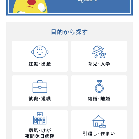
目的から探す
妊娠･出産
育児･入学
就職･退職
結婚･離婚
病気･けが
引越し･住まい
夜間休日病院