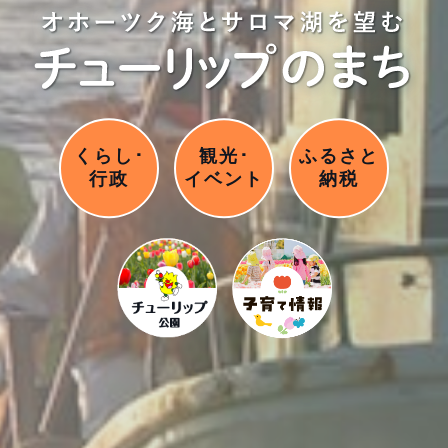
くらし･
観光･
ふるさと
行政
イベント
納税