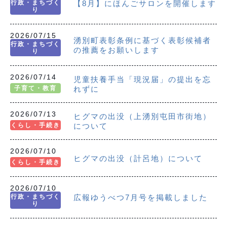
行政・まちづく
【8月】にほんごサロンを開催します
り
2026/07/15
湧別町表彰条例に基づく表彰候補者
行政・まちづく
の推薦をお願いします
り
2026/07/14
児童扶養手当「現況届」の提出を忘
子育て・教育
れずに
2026/07/13
ヒグマの出没（上湧別屯田市街地）
くらし・手続き
について
2026/07/10
ヒグマの出没（計呂地）について
くらし・手続き
2026/07/10
行政・まちづく
広報ゆうべつ7月号を掲載しました
り