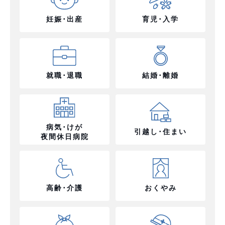
妊娠･出産
育児･入学
就職･退職
結婚･離婚
病気･けが
引越し･住まい
夜間休日病院
高齢･介護
おくやみ