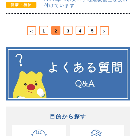
健康・福祉
付けています
1
2
3
4
5
＜
＞
目的から探す