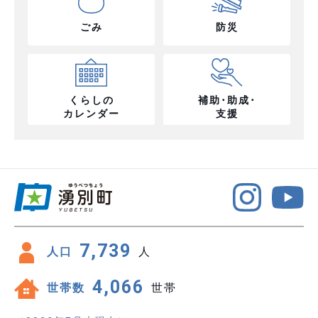
ごみ
防災
くらしの
補助･助成･
カレンダー
支援
7,739
人口
人
4,066
世帯数
世帯