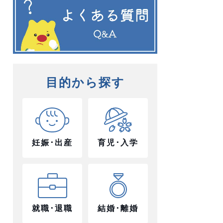
目的から探す
妊娠･出産
育児･入学
就職･退職
結婚･離婚