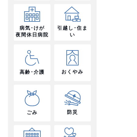
病気･けが
引越し･住ま
夜間休日病院
い
おくやみ
高齢･介護
防災
ごみ