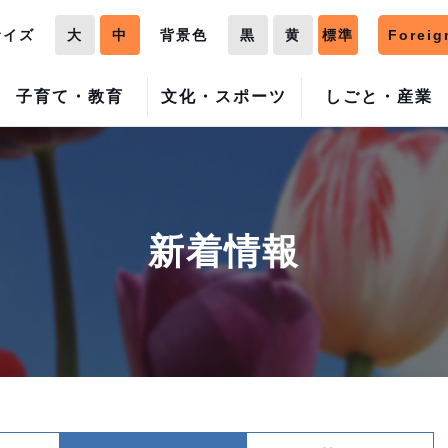
サイズ
大
中
背景色
黒
黄
標準
Foreig
子育て・教育
文化・スポーツ
しごと・産業
新着情報