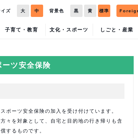
サイズ
大
中
背景色
黒
黄
標準
Foreig
子育て・教育
文化・スポーツ
しごと・産業
ポーツ安全保険
スポーツ安全保険の加入を受け付けています。
方々を対象として、自宅と目的地の行き帰りも含
補償するものです。