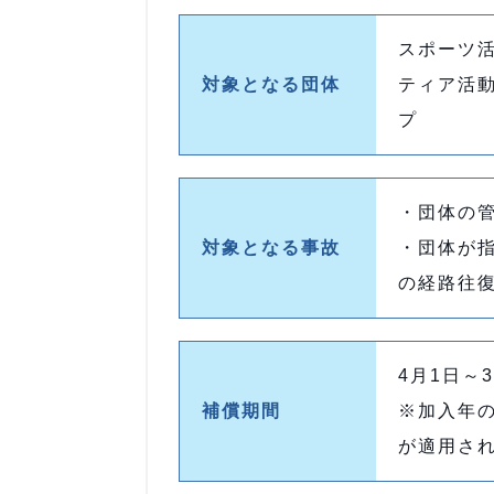
スポーツ
対象となる団体
ティア活
プ
・団体の
対象となる事故
・団体が
の経路往
4月1日～
補償期間
※加入年の
が適用さ