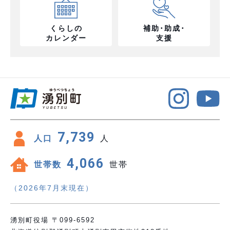
くらしの
補助･助成･
カレンダー
支援
7,739
人口
人
4,066
世帯数
世帯
（2026年7月末現在）
湧別町役場 〒099-6592