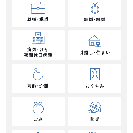
就職･退職
結婚･離婚
病気･けが
引越し･住まい
夜間休日病院
高齢･介護
おくやみ
ごみ
防災