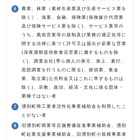
農業、林業（素材生産業及び生産サービス業を
除く）、漁業、金融、保険業(保険媒介代理業
及び保険サービス業を除く)、サービス業等の
うち、風俗営業等の規制及び業務の適正化等に
関する法律に基づく許可又は届出が必要な営業
(深夜酒類提供飲食店営業に属するものを除
く)、調査会社(専ら個人の身元、身上、素行、
思想調査を行うものに限る)、探偵業、集金
業、取立業(公共料金又はこれに準ずるものは
除く)、宗教、政治、経済・文化に係る団体・
業種ではない者
湧別町商工業者活性化事業補助金を利用したこ
とがない者
旧湧別町商業等店舗整備促進事業補助金、湧別
町起業支援事業補助金、旧湧別町小規模事業者