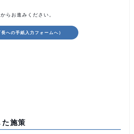
次からお進みください。
町長への手紙入力フォームへ）
した施策