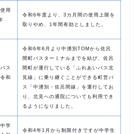
の使用
令和6年度より、3カ月間の使用上限を
年
取りやめ、1年間有効としました。
令和6年6月より中湧別TOMから佐呂
間町バスターミナルまでを結び、佐呂
院バス
間町が運行している「ふれあいバス北
（令和
見線」に乗り継ぐことができる町営バ
ス「中湧別・佐呂間線」を運行してお
り、北見への通院についても利用でき
るようになりました。
を中学
令和4年1月から制限付きですが中学生