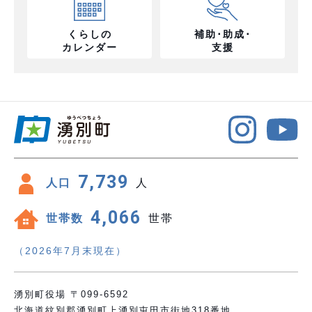
くらしの
補助･助成･
カレンダー
支援
7,739
人口
人
4,066
世帯数
世帯
（2026年7月末現在）
湧別町役場 〒099-6592
北海道紋別郡湧別町上湧別屯田市街地318番地