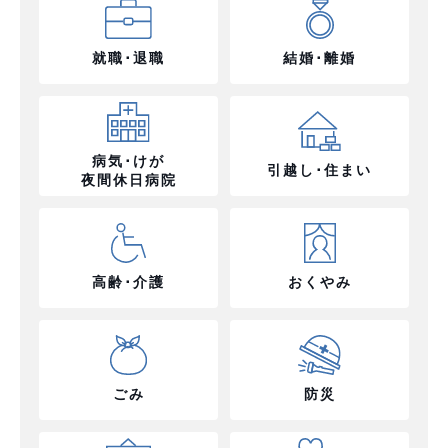
就職･退職
結婚･離婚
病気･けが
引越し･住まい
夜間休日病院
高齢･介護
おくやみ
ごみ
防災