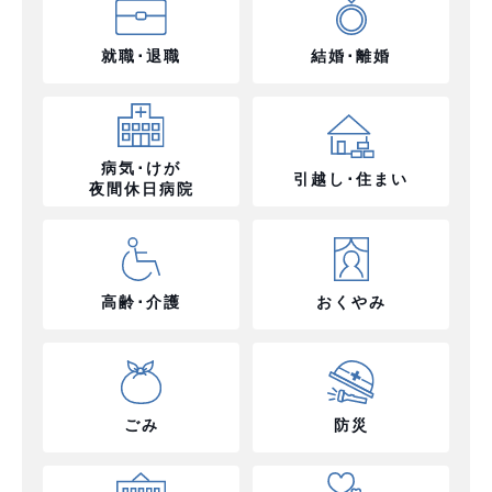
就職･退職
結婚･離婚
病気･けが
引越し･住まい
夜間休日病院
高齢･介護
おくやみ
ごみ
防災