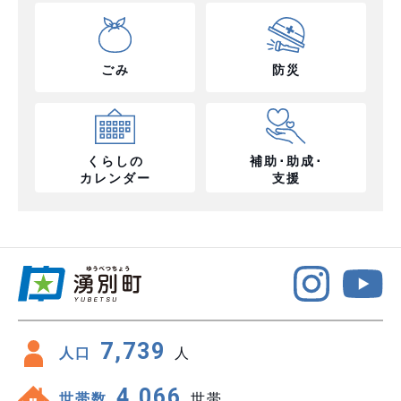
ごみ
防災
くらしの
補助･助成･
カレンダー
支援
7,739
人口
人
4,066
世帯数
世帯