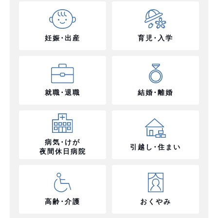
妊娠･出産
育児･入学
就職･退職
結婚･離婚
病気･けが
引越し･住まい
夜間休日病院
高齢･介護
おくやみ