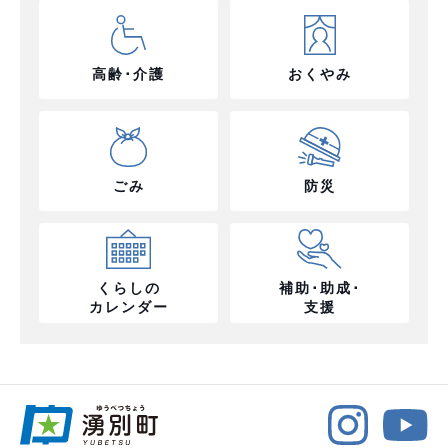
高齢･介護
おくやみ
ごみ
防災
くらしの
補助･助成･
カレンダー
支援