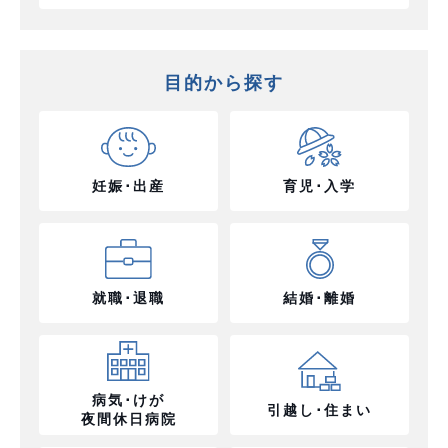
目的から探す
妊娠･出産
育児･入学
就職･退職
結婚･離婚
病気･けが
引越し･住まい
夜間休日病院